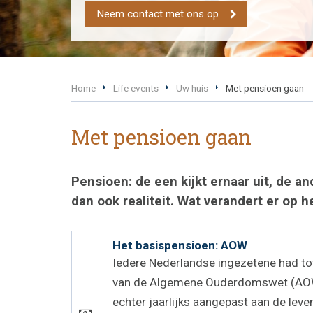
Neem contact met ons op
Home
Life events
Uw huis
Met pensioen gaan
Met pensioen gaan
Pensioen: de een kijkt ernaar uit, de 
dan ook realiteit. Wat verandert er o
Het basispensioen: AOW
Iedere Nederlandse ingezetene had tot
van de Algemene Ouderdomswet (AOW). 
echter jaarlijks aangepast aan de lev