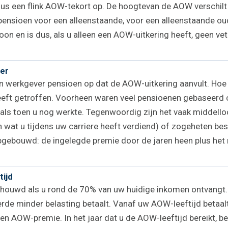
 u dus een flink AOW-tekort op. De hoogtevan de AOW verschil
en pensioen voor een alleenstaande, voor een alleenstaand
oon en is dus, als u alleen een AOW-uitkering heeft, geen vet
ver
werkgever pensioen op dat de AOW-uitkering aanvult. Hoe 
eeft getroffen. Voorheen waren veel pensioenen gebaseerd o
 als toen u nog werkte. Tegenwoordig zijn het vaak middel
 wat u tijdens uw carriere heeft verdiend) of zogeheten be
opgebouwd: de ingelegde premie door de jaren heen plus he
tijd
houwd als u rond de 70% van uw huidige inkomen ontvangt. 
rde minder belasting betaalt. Vanaf uw AOW-leeftijd betaa
een AOW-premie. In het jaar dat u de AOW-leeftijd bereikt, 